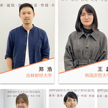
郑 浩
王 
吉林财经大学
韩国庆熙大