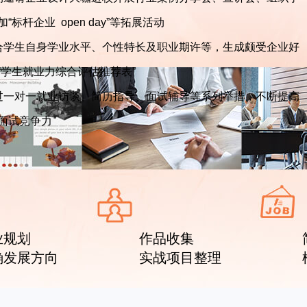
“标杆企业 open day”等拓展活动
合学生自身学业水平、个性特长及职业期许等，生成颇受企业好
“学生就业力综合评估推荐表”
过一对一就业访谈、简历指导、面试辅导等系列举措，不断提高
面试竞争力
业规划
作品收集
确发展方向
实战项目整理