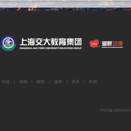
动漫
｜
游戏
｜
建筑
｜
媒体
｜
美术
｜
时装
沪ICP备16054241号